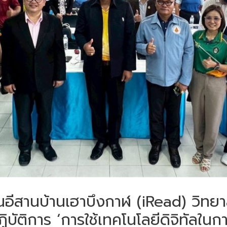
นอีสานบ้านเฮาบึงกาฬ (iRead) วิทย
บัติการ ‘การใช้เทคโนโลยีดิจิทัลในกา