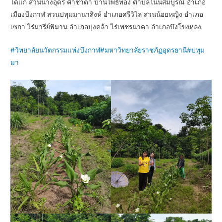
ได้แก่ สวนนางอุดร คำชาตา บ้านโพธิ์ทอง ตำบลโนนสมบูรณ์ อำเภอ
เมืองบึงกาฬ สวนปทุมมานาสิงห์ อำเภอศรีวิไล สวนน้อยหญิง อำเภอ
เซกา ไร่มารีย์พิมาน อำเภอบุ่งคล้า ไร่เพชรนาคา อำเภอบึงโขงหลง
#วิทยาลัยนวัตกรรมแห่งบึงกาฬ
#มหาวิทยาลัยราชภัฏอุดรธานี
#ปทุม
มา